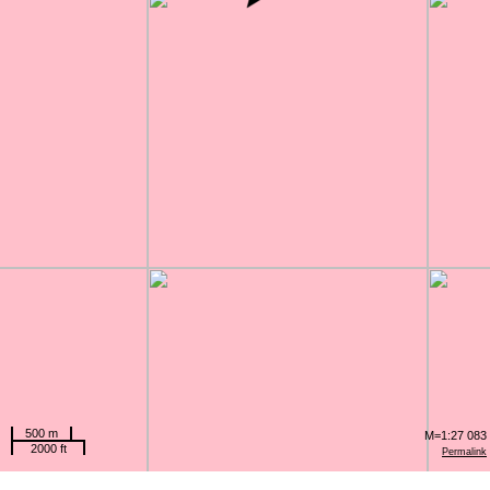
500 m
M=1:27 083
2000 ft
Permalink