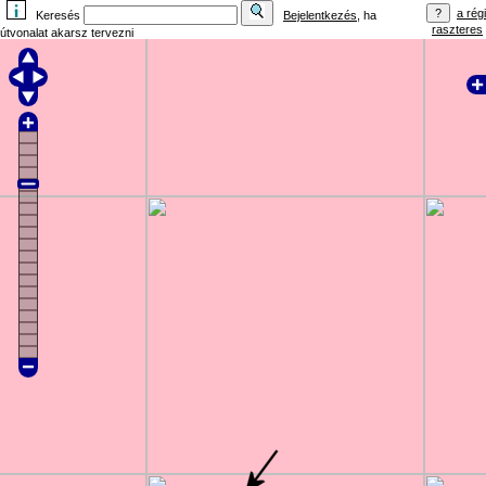
a régi
Keresés
Bejelentkezés
, ha
raszteres
útvonalat akarsz tervezni