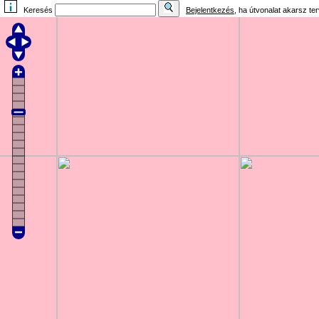
Keresés
Bejelentkezés
, ha útvonalat akarsz te