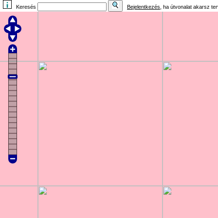
Keresés
Bejelentkezés
, ha útvonalat akarsz te