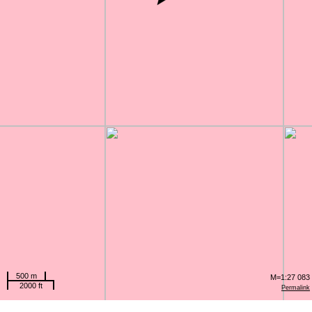
500 m
M=1:27 083
2000 ft
Permalink