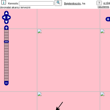
a régi
Keresés
Bejelentkezés
, ha
raszteres
útvonalat akarsz tervezni