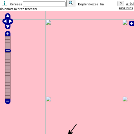
a régi
Keresés
Bejelentkezés
, ha
raszteres
útvonalat akarsz tervezni