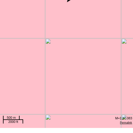
500 m
M=1:27 083
2000 ft
Permalink