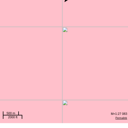
500 m
M=1:27 083
2000 ft
Permalink