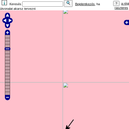
a régi
Keresés
Bejelentkezés
, ha
raszteres
útvonalat akarsz tervezni