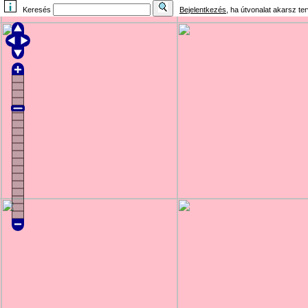
Keresés
Bejelentkezés
, ha útvonalat akarsz te