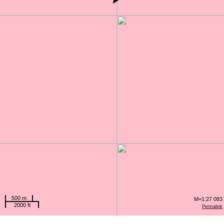
500 m
M=1:27 083
2000 ft
Permalink