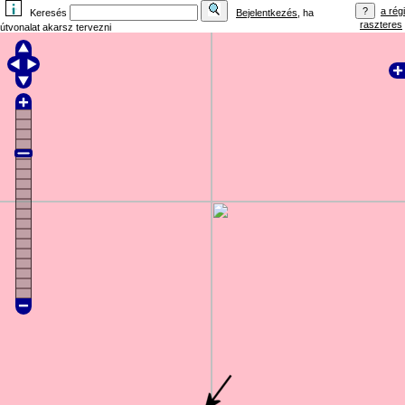
a régi
Keresés
Bejelentkezés
, ha
raszteres
útvonalat akarsz tervezni