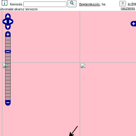
a régi
Keresés
Bejelentkezés
, ha
raszteres
útvonalat akarsz tervezni