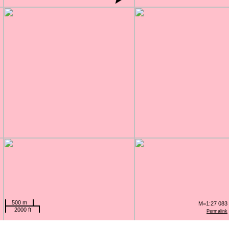
500 m
M=1:27 083
2000 ft
Permalink