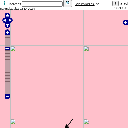
a régi
Keresés
Bejelentkezés
, ha
raszteres
útvonalat akarsz tervezni