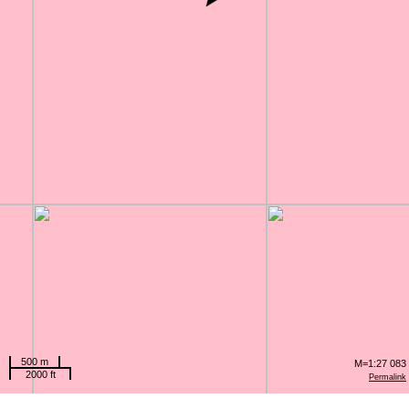
500 m
M=1:27 083
2000 ft
Permalink