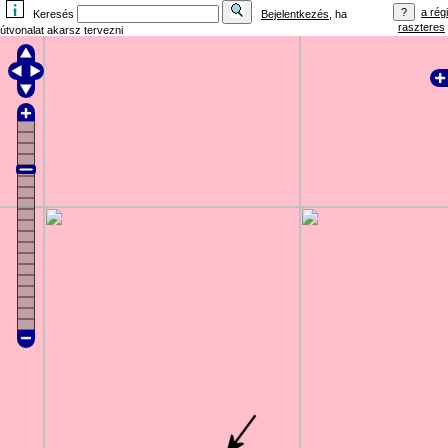
a régi
Keresés
Bejelentkezés
, ha
raszteres
útvonalat akarsz tervezni