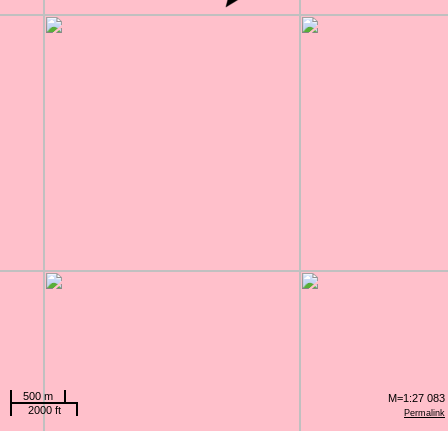
500 m
M=1:27 083
2000 ft
Permalink