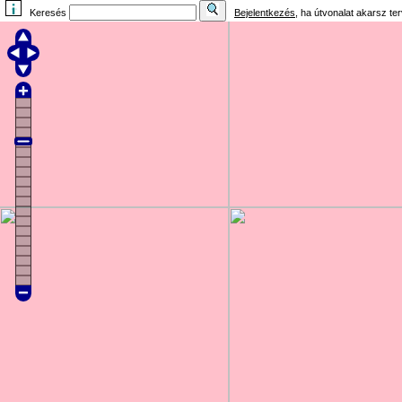
Keresés
Bejelentkezés
, ha útvonalat akarsz te