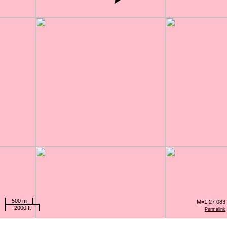
500 m
M=1:27 083
2000 ft
Permalink