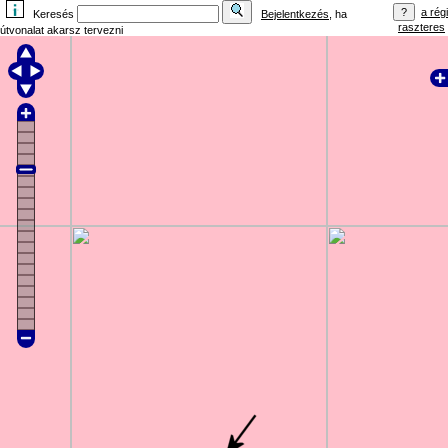
a régi
Keresés
Bejelentkezés
, ha
raszteres
útvonalat akarsz tervezni