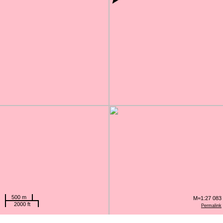
500 m
M=1:27 083
2000 ft
Permalink