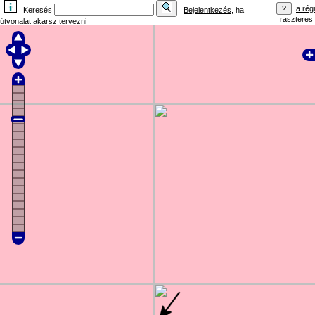
a régi
Keresés
Bejelentkezés
, ha
raszteres
útvonalat akarsz tervezni