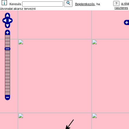
a régi
Keresés
Bejelentkezés
, ha
raszteres
útvonalat akarsz tervezni