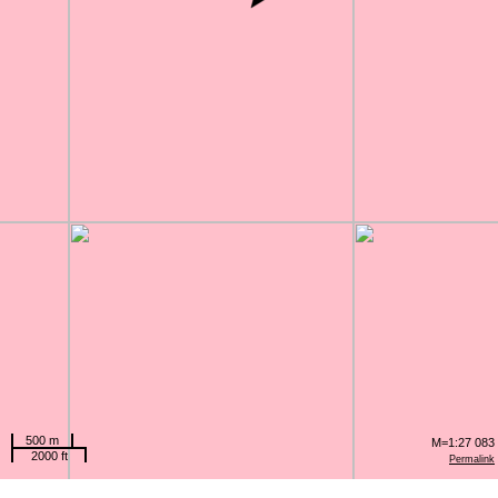
500 m
M=1:27 083
2000 ft
Permalink