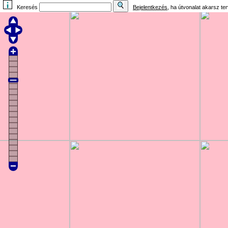
Keresés
Bejelentkezés
, ha útvonalat akarsz te