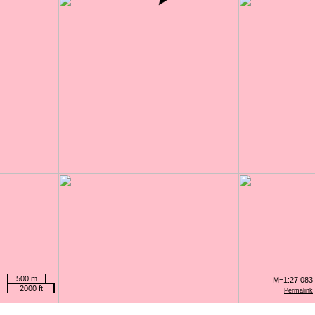
500 m
M=1:27 083
2000 ft
Permalink