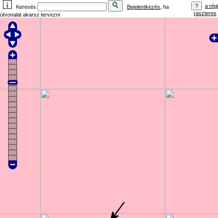
a régi
Keresés
Bejelentkezés
, ha
raszteres
útvonalat akarsz tervezni