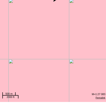
500 m
M=1:27 083
2000 ft
Permalink