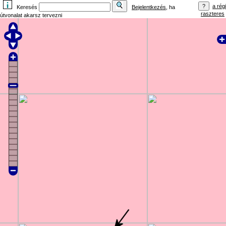
a régi
Keresés
Bejelentkezés
, ha
raszteres
útvonalat akarsz tervezni