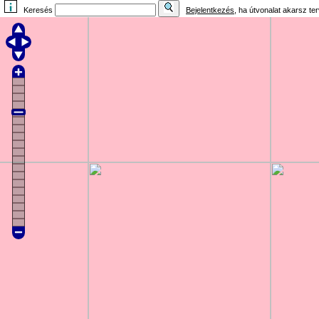
Keresés
Bejelentkezés
, ha útvonalat akarsz te