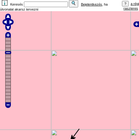
a régi
Keresés
Bejelentkezés
, ha
raszteres
útvonalat akarsz tervezni