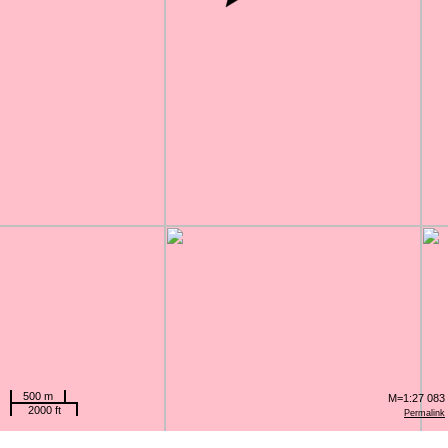
500 m
M=1:27 083
2000 ft
Permalink