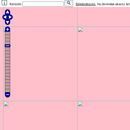
Keresés
Bejelentkezés
, ha útvonalat akarsz te