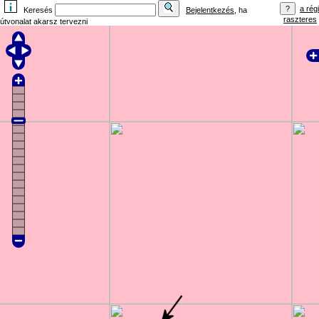
a régi
Keresés
Bejelentkezés
, ha
raszteres
útvonalat akarsz tervezni