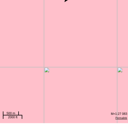
500 m
M=1:27 083
2000 ft
Permalink