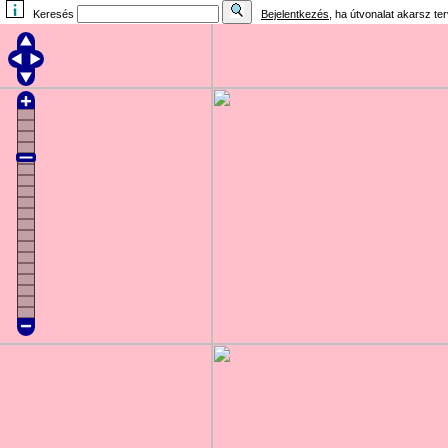
Keresés
Bejelentkezés
, ha útvonalat akarsz te