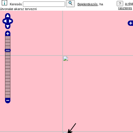
a régi
Keresés
Bejelentkezés
, ha
raszteres
útvonalat akarsz tervezni