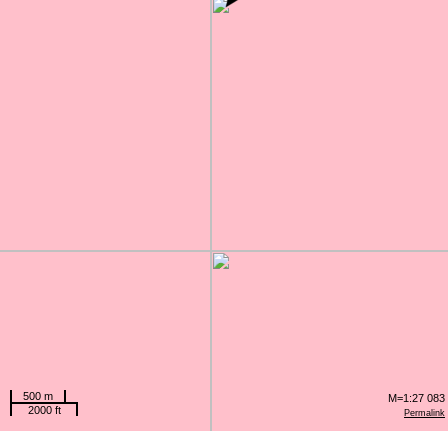
500 m
M=1:27 083
2000 ft
Permalink