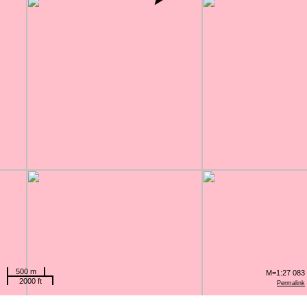
500 m
M=1:27 083
2000 ft
Permalink