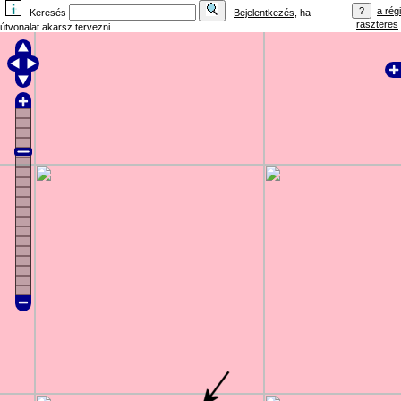
a régi
Keresés
Bejelentkezés
, ha
raszteres
útvonalat akarsz tervezni