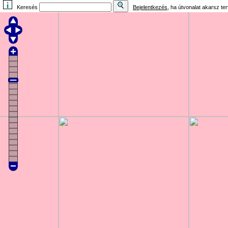
Keresés
Bejelentkezés
, ha útvonalat akarsz te