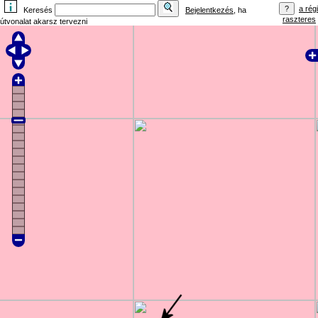
a régi
Keresés
Bejelentkezés
, ha
raszteres
útvonalat akarsz tervezni