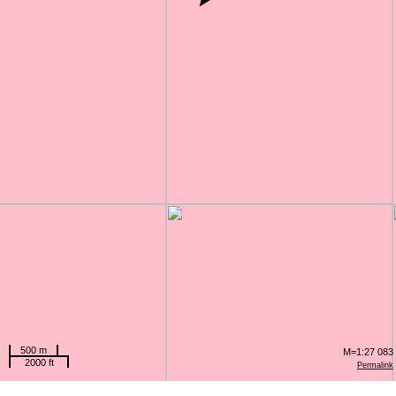
500 m
M=1:27 083
2000 ft
Permalink