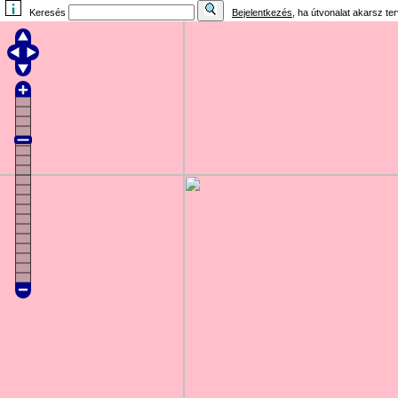
Keresés
Bejelentkezés
, ha útvonalat akarsz te