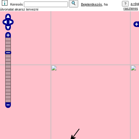
a régi
Keresés
Bejelentkezés
, ha
raszteres
útvonalat akarsz tervezni