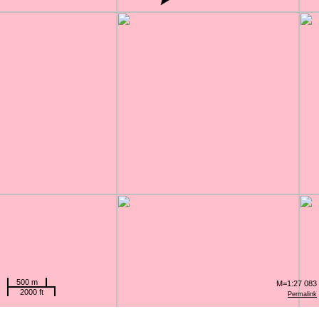
500 m
M=1:27 083
2000 ft
Permalink