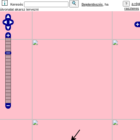
a régi
Keresés
Bejelentkezés
, ha
raszteres
útvonalat akarsz tervezni