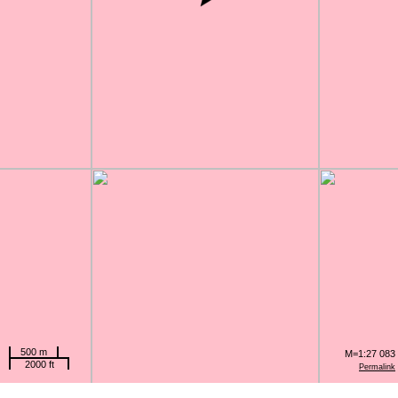
500 m
M=1:27 083
2000 ft
Permalink