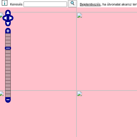
Keresés
Bejelentkezés
, ha útvonalat akarsz te