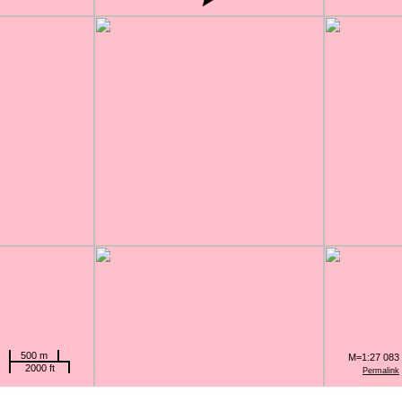
500 m
M=1:27 083
2000 ft
Permalink