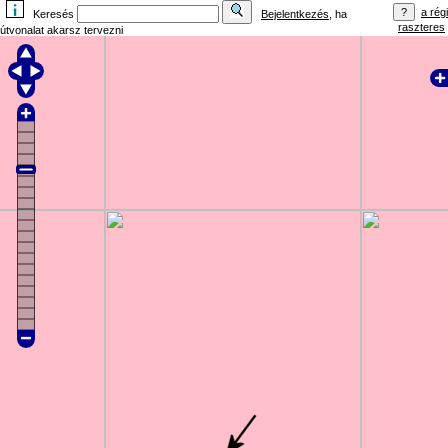
a régi
Keresés
Bejelentkezés
, ha
raszteres
útvonalat akarsz tervezni