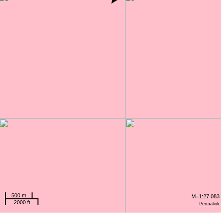
500 m
M=1:27 083
2000 ft
Permalink