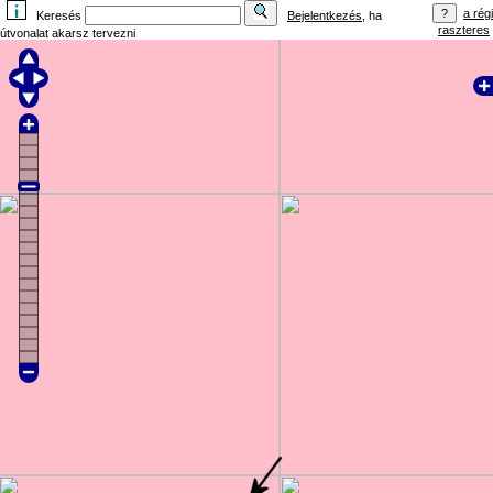
a régi
Keresés
Bejelentkezés
, ha
raszteres
útvonalat akarsz tervezni