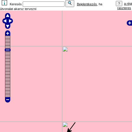
a régi
Keresés
Bejelentkezés
, ha
raszteres
útvonalat akarsz tervezni