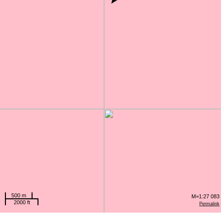
500 m
M=1:27 083
2000 ft
Permalink