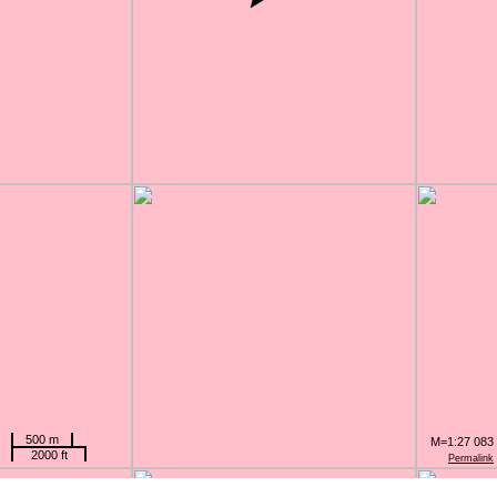
500 m
M=1:27 083
2000 ft
Permalink