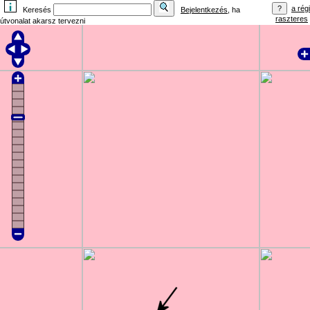
a régi
Keresés
Bejelentkezés
, ha
raszteres
útvonalat akarsz tervezni