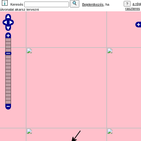
a régi
Keresés
Bejelentkezés
, ha
raszteres
útvonalat akarsz tervezni