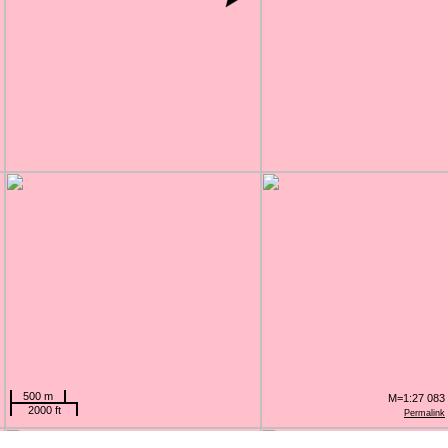
500 m
M=1:27 083
2000 ft
Permalink