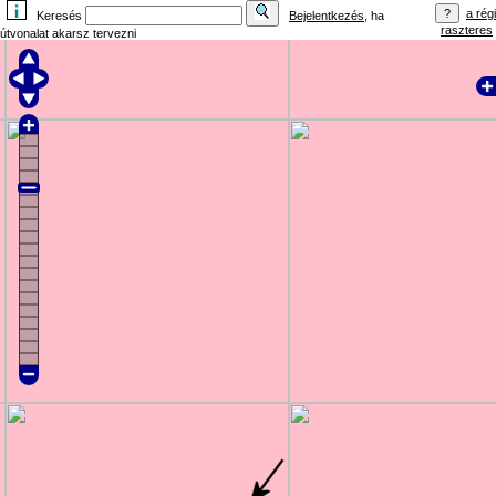
a régi
Keresés
Bejelentkezés
, ha
raszteres
útvonalat akarsz tervezni