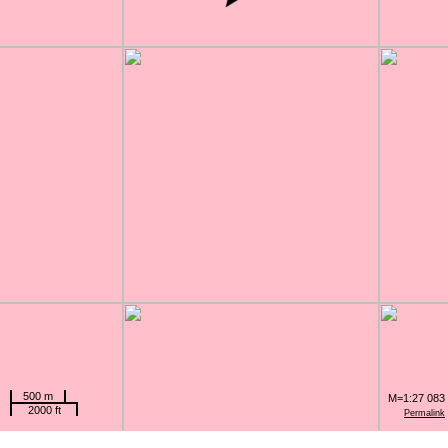
500 m
M=1:27 083
2000 ft
Permalink