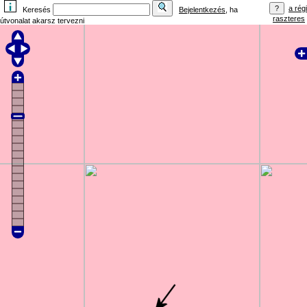
a régi
Keresés
Bejelentkezés
, ha
raszteres
útvonalat akarsz tervezni