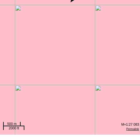
500 m
M=1:27 083
2000 ft
Permalink