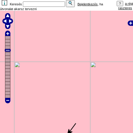
a régi
Keresés
Bejelentkezés
, ha
raszteres
útvonalat akarsz tervezni