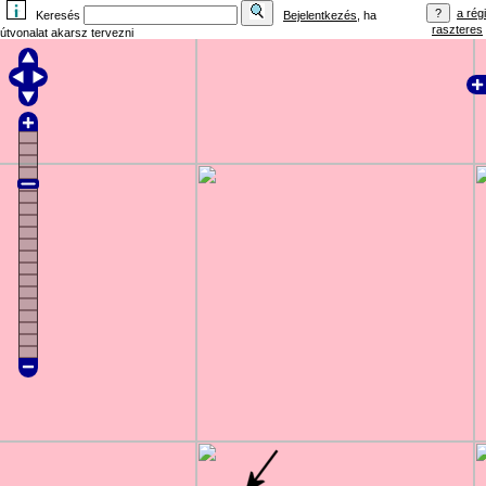
a régi
Keresés
Bejelentkezés
, ha
raszteres
útvonalat akarsz tervezni