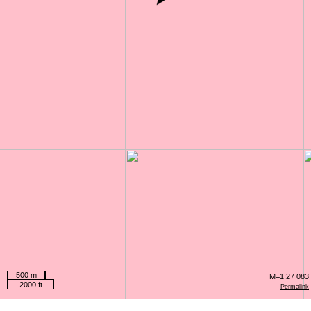
500 m
M=1:27 083
2000 ft
Permalink