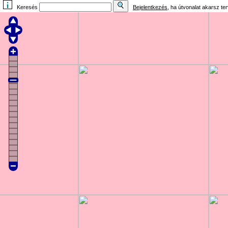
Keresés
Bejelentkezés
, ha útvonalat akarsz te