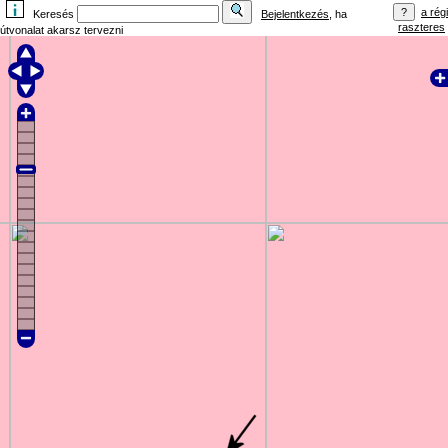
a régi
Keresés
Bejelentkezés
, ha
raszteres
útvonalat akarsz tervezni