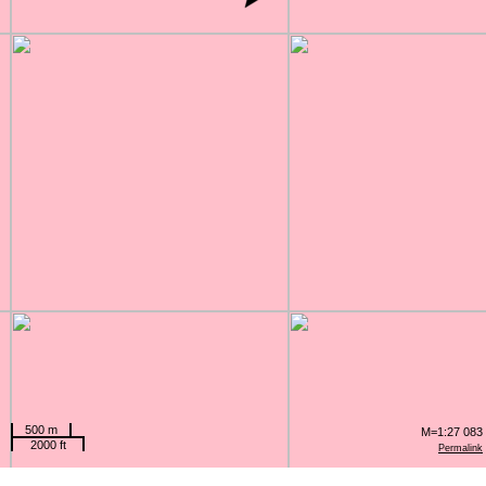
500 m
M=1:27 083
2000 ft
Permalink