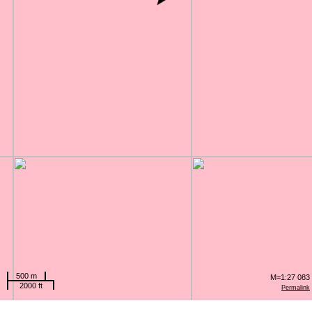
500 m
M=1:27 083
2000 ft
Permalink