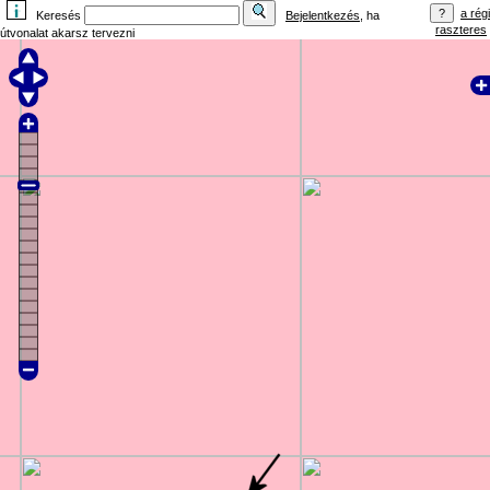
a régi
Keresés
Bejelentkezés
, ha
raszteres
útvonalat akarsz tervezni