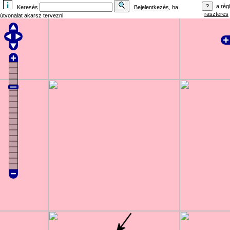
a régi
Keresés
Bejelentkezés
, ha
raszteres
útvonalat akarsz tervezni