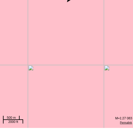
500 m
M=1:27 083
2000 ft
Permalink