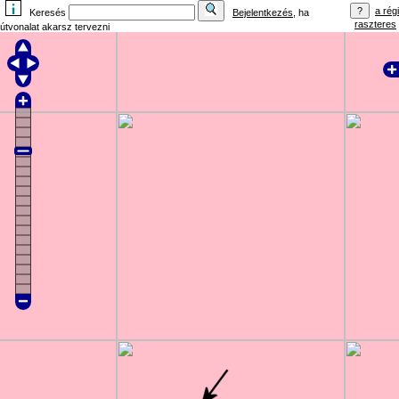
a régi
Keresés
Bejelentkezés
, ha
raszteres
útvonalat akarsz tervezni