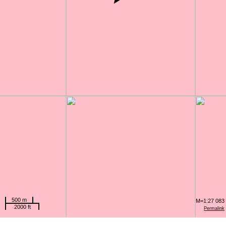
500 m
M=1:27 083
2000 ft
Permalink