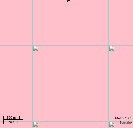
500 m
M=1:27 083
2000 ft
Permalink