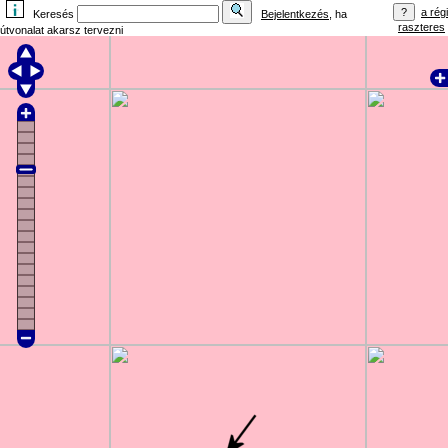
a régi
Keresés
Bejelentkezés
, ha
raszteres
útvonalat akarsz tervezni