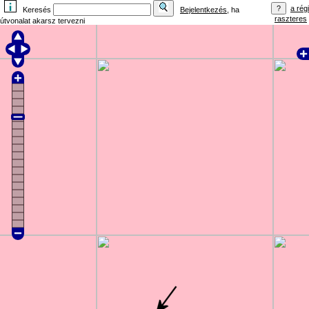
a régi
Keresés
Bejelentkezés
, ha
raszteres
útvonalat akarsz tervezni