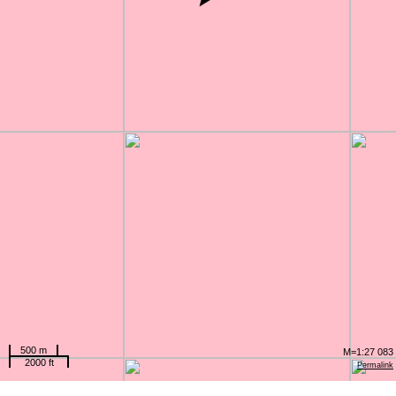
500 m
M=1:27 083
2000 ft
Permalink