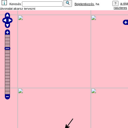
a régi
Keresés
Bejelentkezés
, ha
raszteres
útvonalat akarsz tervezni