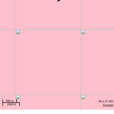
500 m
M=1:27 083
2000 ft
Permalink