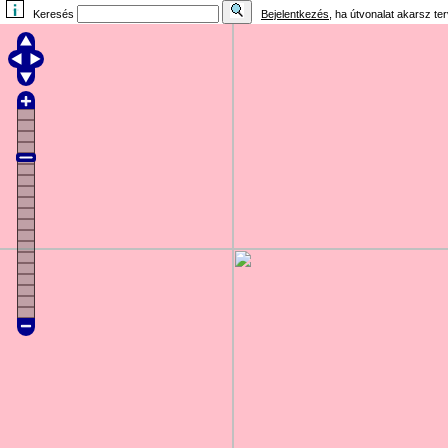
Keresés
Bejelentkezés
, ha útvonalat akarsz te