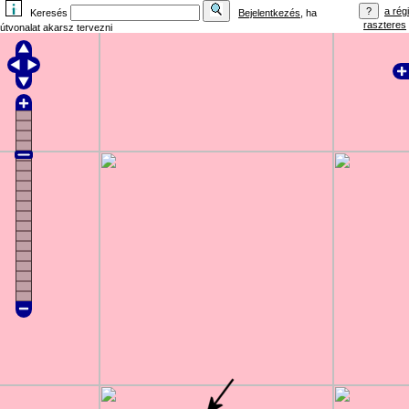
a régi
Keresés
Bejelentkezés
, ha
raszteres
útvonalat akarsz tervezni