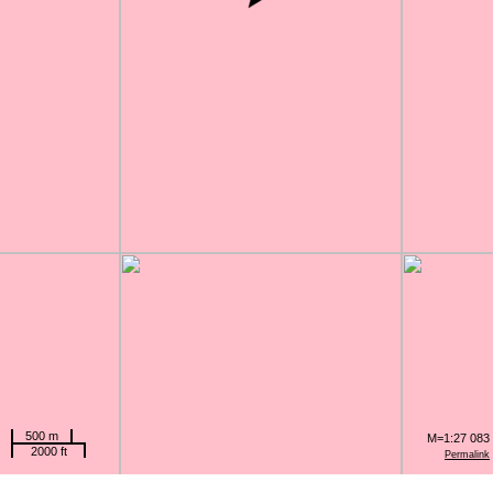
500 m
M=1:27 083
2000 ft
Permalink